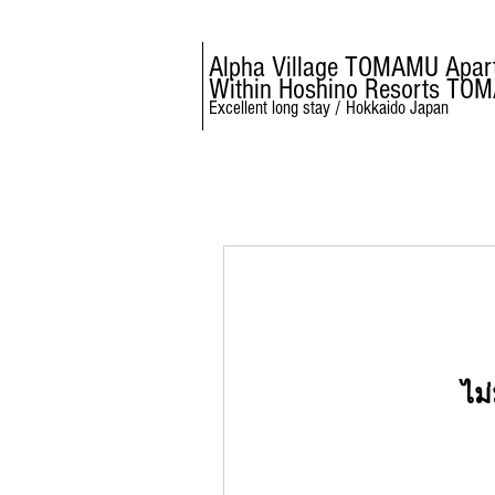
Alpha Village TOMAMU Apar
Within Hoshino Resorts TO
Excellent long stay / Hokkaido Japan
ไม