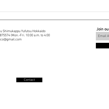
Join our
u Shimukappu Yufutsu Hokkaido
5574 (Mon.-Fri. 10:00 a.m. to 4:00
muco@gmail.com
Contact